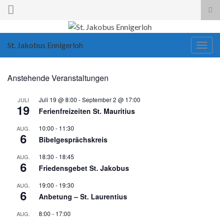
Suc
ums
Search for:
St. Jakobus Ennigerloh
Navi
umsc
Anstehende Veranstaltungen
Juli 19 @ 8:00
-
September 2 @ 17:00
JULI
19
Ferienfreizeiten St. Mauritius
10:00
-
11:30
AUG.
6
Bibelgesprächskreis
18:30
-
18:45
AUG.
6
Friedensgebet St. Jakobus
19:00
-
19:30
AUG.
6
Anbetung – St. Laurentius
8:00
-
17:00
AUG.