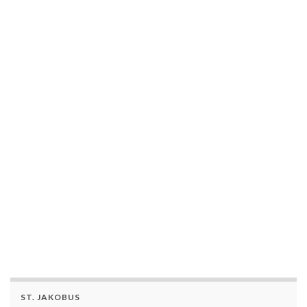
Benutzername oder E-Mail
Passwort
Angemeldet bleiben
Registrieren
Passwort vergessen?
ST. JAKOBUS