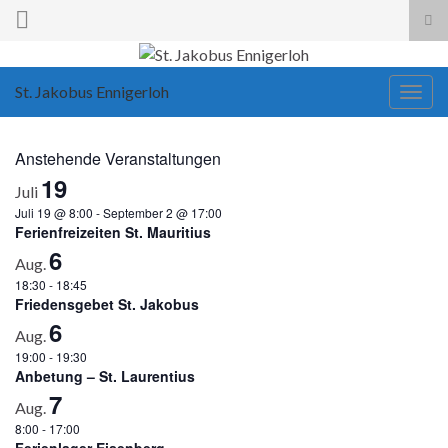
Suc
ums
Search for:
St. Jakobus Ennigerloh
Navi
umsc
Anstehende Veranstaltungen
19
Juli
Juli 19 @ 8:00
-
September 2 @ 17:00
Ferienfreizeiten St. Mauritius
6
Aug.
18:30
-
18:45
Friedensgebet St. Jakobus
6
Aug.
19:00
-
19:30
Anbetung – St. Laurentius
7
Aug.
8:00
-
17:00
Ferienlager Eisenberg