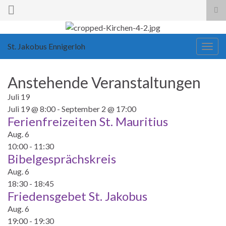
Suc
ums
St. Jakobus Ennigerloh
Navi
umsc
Anstehende Veranstaltungen
Juli
19
Juli 19 @ 8:00
-
September 2 @ 17:00
Ferienfreizeiten St. Mauritius
Aug.
6
10:00
-
11:30
Bibelgesprächskreis
Aug.
6
18:30
-
18:45
Friedensgebet St. Jakobus
Aug.
6
19:00
-
19:30