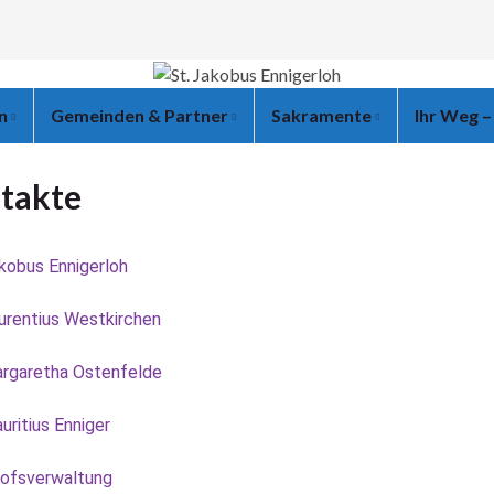
en
Gemeinden & Partner
Sakramente
Ihr Weg –
takte
kobus Ennigerloh
aurentius Westkirchen
argaretha Ostenfelde
uritius Enniger
hofsverwaltung