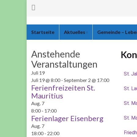
Startseite
Aktuelles
Gemeinde – Leb
Anstehende
Kon
Veranstaltungen
Juli
19
St. Ja
Juli 19 @ 8:00
-
September 2 @ 17:00
Ferienfreizeiten St.
St. L
Mauritius
Aug.
7
St. M
8:00
-
17:00
Ferienlager Eisenberg
St. Ma
Aug.
7
Fried
18:00
-
22:00