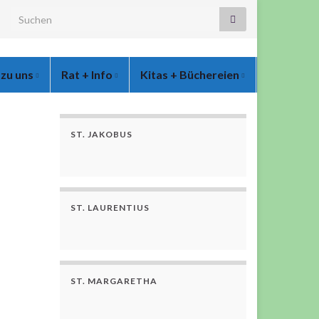
 zu uns
Rat + Info
Kitas + Büchereien
ST. JAKOBUS
ST. LAURENTIUS
ST. MARGARETHA