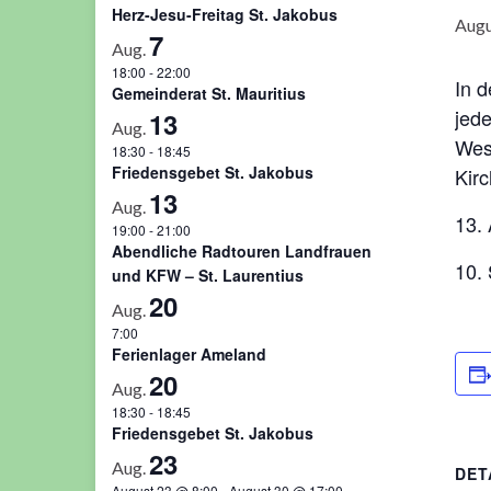
Herz-Jesu-Freitag St. Jakobus
Augu
7
Aug.
18:00
-
22:00
In 
Gemeinderat St. Mauritius
jed
13
Aug.
West
18:30
-
18:45
Friedensgebet St. Jakobus
Kirc
13
Aug.
13.
19:00
-
21:00
Abendliche Radtouren Landfrauen
10.
und KFW – St. Laurentius
20
Aug.
7:00
Ferienlager Ameland
20
Aug.
18:30
-
18:45
Friedensgebet St. Jakobus
23
Aug.
DET
August 23 @ 8:00
-
August 30 @ 17:00