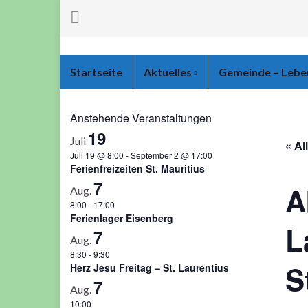
Startseite
Aktuelles
Gemeinde – Leb
Anstehende Veranstaltungen
19
Juli
« Al
Juli 19 @ 8:00
-
September 2 @ 17:00
Ferienfreizeiten St. Mauritius
7
A
Aug.
8:00
-
17:00
Ferienlager Eisenberg
L
7
Aug.
8:30
-
9:30
S
Herz Jesu Freitag – St. Laurentius
7
Aug.
10:00