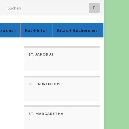
Search for:
 zu uns
Rat + Info
Kitas + Büchereien
ST. JAKOBUS
ST. LAURENTIUS
ST. MARGARETHA