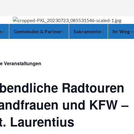
en
Gemeinden & Partner
Sakramente
Ihr Weg –
le Veranstaltungen
bendliche Radtouren
andfrauen und KFW –
t. Laurentius