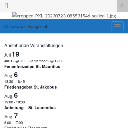
Suc
ums
Search for:
St. Jakobus Ennigerloh
Navi
umsc
Anstehende Veranstaltungen
19
Juli
Juli 19 @ 8:00
-
September 2 @ 17:00
Ferienfreizeiten St. Mauritius
6
Aug.
18:30
-
18:45
Friedensgebet St. Jakobus
6
Aug.
19:00
-
19:30
Anbetung – St. Laurentius
7
Aug.
8:00
-
17:00
Ferienlager Eisenberg