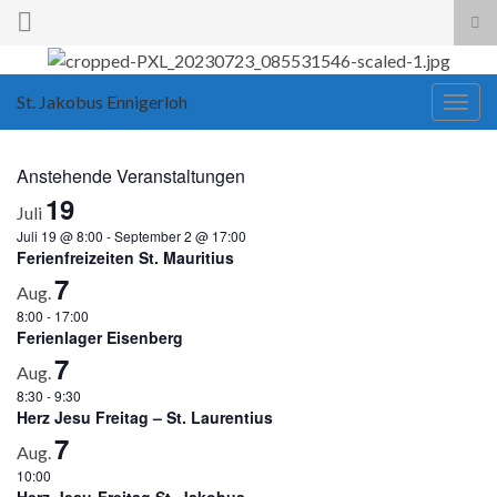
Suc
ums
Search for:
St. Jakobus Ennigerloh
Navi
umsc
Anstehende Veranstaltungen
19
Juli
Juli 19 @ 8:00
-
September 2 @ 17:00
Ferienfreizeiten St. Mauritius
7
Aug.
8:00
-
17:00
Ferienlager Eisenberg
7
Aug.
8:30
-
9:30
Herz Jesu Freitag – St. Laurentius
7
Aug.
10:00
Herz-Jesu-Freitag St. Jakobus