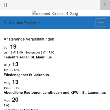
Suc
ums
St. Jakobus Ennigerloh
Navi
umsc
Anstehende Veranstaltungen
19
Juli
Juli 19 @ 8:00
-
September 2 @ 17:00
Ferienfreizeiten St. Mauritius
13
Aug.
18:30
-
18:45
Friedensgebet St. Jakobus
13
Aug.
19:00
-
21:00
Abendliche Radtouren Landfrauen und KFW – St. Laurentius
20
Aug.
7:00
Ferienlager Ameland