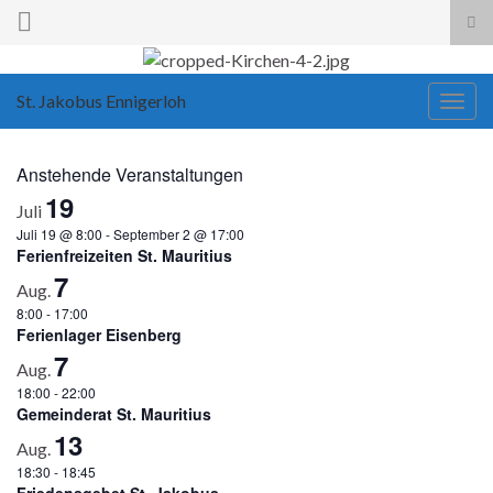
Suc
ums
Search for:
St. Jakobus Ennigerloh
Navi
umsc
Anstehende Veranstaltungen
19
Juli
Juli 19 @ 8:00
-
September 2 @ 17:00
Ferienfreizeiten St. Mauritius
7
Aug.
8:00
-
17:00
Ferienlager Eisenberg
7
Aug.
18:00
-
22:00
Gemeinderat St. Mauritius
13
Aug.
18:30
-
18:45
Friedensgebet St. Jakobus