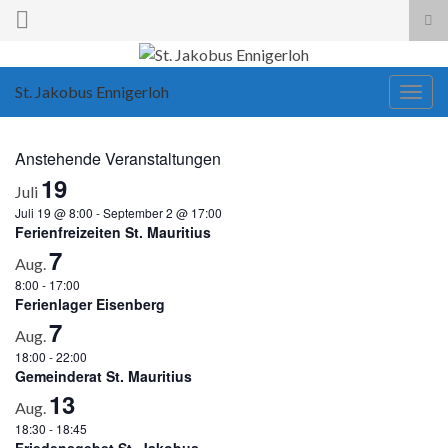
Suc
ums
Search for:
St. Jakobus Ennigerloh
Navi
umsc
Anstehende Veranstaltungen
19
Juli
Juli 19 @ 8:00
-
September 2 @ 17:00
Ferienfreizeiten St. Mauritius
7
Aug.
8:00
-
17:00
Ferienlager Eisenberg
7
Aug.
18:00
-
22:00
Gemeinderat St. Mauritius
13
Aug.
18:30
-
18:45
Friedensgebet St. Jakobus