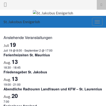
Suc
ums
Search for:
St. Jakobus Ennigerloh
Navi
umsc
Anstehende Veranstaltungen
19
Juli
Juli 19 @ 8:00
-
September 2 @ 17:00
Ferienfreizeiten St. Mauritius
13
Aug.
18:30
-
18:45
Friedensgebet St. Jakobus
13
Aug.
19:00
-
21:00
Abendliche Radtouren Landfrauen und KFW – St. Laurentius
20
Aug.
7:00
Ferienlager Ameland