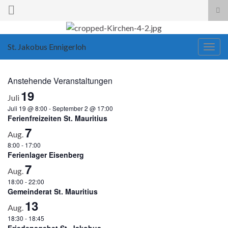
Suc
ums
Search for:
St. Jakobus Ennigerloh
Navi
umsc
Anstehende Veranstaltungen
19
Juli
Juli 19 @ 8:00
-
September 2 @ 17:00
Ferienfreizeiten St. Mauritius
7
Aug.
8:00
-
17:00
Ferienlager Eisenberg
7
Aug.
18:00
-
22:00
Gemeinderat St. Mauritius
13
Aug.
18:30
-
18:45
Friedensgebet St. Jakobus