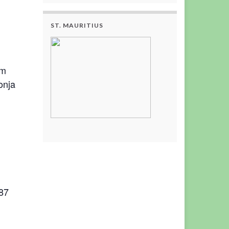
ST. MAURITIUS
im
onja
587