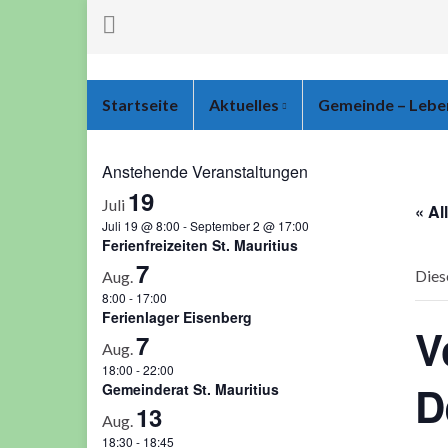
Startseite
Aktuelles
Gemeinde – Leb
Anstehende Veranstaltungen
19
Juli
« Al
Juli 19 @ 8:00
-
September 2 @ 17:00
Ferienfreizeiten St. Mauritius
7
Dies
Aug.
8:00
-
17:00
Ferienlager Eisenberg
V
7
Aug.
18:00
-
22:00
D
Gemeinderat St. Mauritius
13
Aug.
18:30
-
18:45