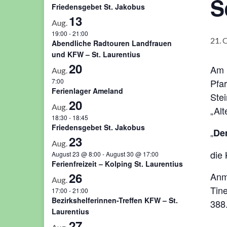
S
Friedensgebet St. Jakobus
13
Aug.
19:00
-
21:00
21. 
Abendliche Radtouren Landfrauen
und KFW – St. Laurentius
20
Am D
Aug.
7:00
Pfa
Ferienlager Ameland
Stei
20
Aug.
„Alt
18:30
-
18:45
Friedensgebet St. Jakobus
„
De
23
Aug.
die 
August 23 @ 8:00
-
August 30 @ 17:00
Ferienfreizeit – Kolping St. Laurentius
26
Anm
Aug.
Tine
17:00
-
21:00
Bezirkshelferinnen-Treffen KFW – St.
388
Laurentius
27