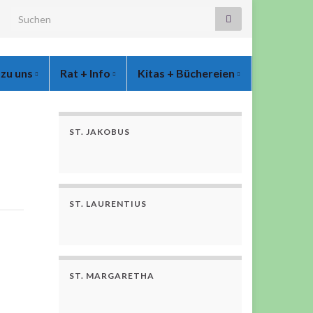
Search for:
 zu uns
Rat + Info
Kitas + Büchereien
ST. JAKOBUS
ST. LAURENTIUS
ST. MARGARETHA