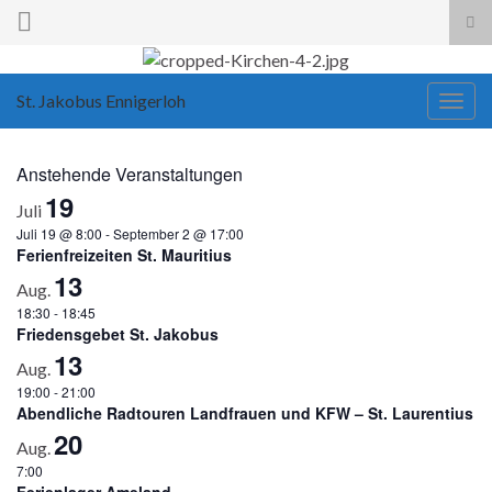
Suc
ums
Search for:
St. Jakobus Ennigerloh
Navi
umsc
Anstehende Veranstaltungen
19
Juli
Juli 19 @ 8:00
-
September 2 @ 17:00
Ferienfreizeiten St. Mauritius
13
Aug.
18:30
-
18:45
Friedensgebet St. Jakobus
13
Aug.
19:00
-
21:00
Abendliche Radtouren Landfrauen und KFW – St. Laurentius
20
Aug.
7:00
Ferienlager Ameland