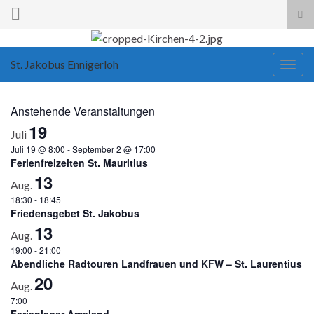
Suc
ums
Search for:
St. Jakobus Ennigerloh
Navi
umsc
Anstehende Veranstaltungen
19
Juli
Juli 19 @ 8:00
-
September 2 @ 17:00
Ferienfreizeiten St. Mauritius
13
Aug.
18:30
-
18:45
Friedensgebet St. Jakobus
13
Aug.
19:00
-
21:00
Abendliche Radtouren Landfrauen und KFW – St. Laurentius
20
Aug.
7:00
Ferienlager Ameland