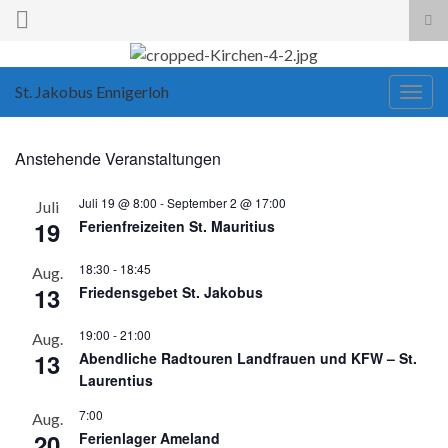
Suc
ums
Search for:
St. Jakobus Ennigerloh
Navi
umsc
Anstehende Veranstaltungen
Juli 19 @ 8:00
-
September 2 @ 17:00
Juli
19
Ferienfreizeiten St. Mauritius
18:30
-
18:45
Aug.
13
Friedensgebet St. Jakobus
19:00
-
21:00
Aug.
13
Abendliche Radtouren Landfrauen und KFW – St.
Laurentius
7:00
Aug.
20
Ferienlager Ameland