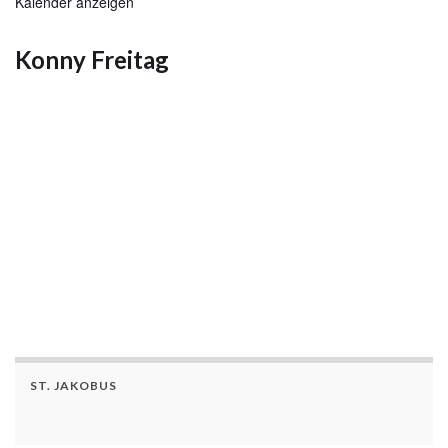
Kalender anzeigen
Konny Freitag
Konny
Freitag
Über
Beiträge
Kommentare
ST. JAKOBUS